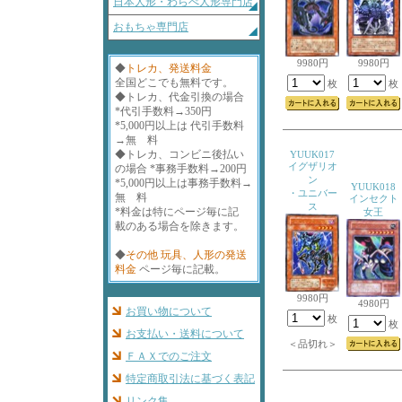
日本人形・わらべ人形専門店
おもちゃ専門店
9980円
9980円
◆
トレカ、発送料金
全国どこでも無料です。
枚
枚
◆トレカ、代金引換の場合
*代引手数料→350円
*5,000円以上は 代引手数料
→無 料
◆トレカ、コンビニ後払い
YUUK017
イグザリオ
の場合 *事務手数料→200円
ン
*5,000円以上は事務手数料→
YUUK018
・ユニバー
無 料
インセクト
ス
*料金は特にページ毎に記
女王
載のある場合を除きます。
◆
その他 玩具、人形の発送
料金
ページ毎に記載。
9980円
4980円
お買い物について
枚
枚
お支払い・送料について
＜品切れ＞
ＦＡＸでのご注文
特定商取引法に基づく表記
リンク集