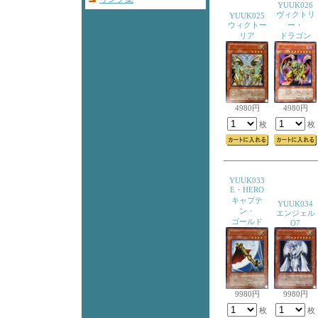
YUUK026
ヴィクトリ
YUUK025
ウィクトー
ー・
リア
ドラゴン
4980円
4980円
枚
枚
YUUK033
E・HERO
キャプテ
YUUK034
ン・
エンジェル
ゴールド
O7
9980円
9980円
枚
枚