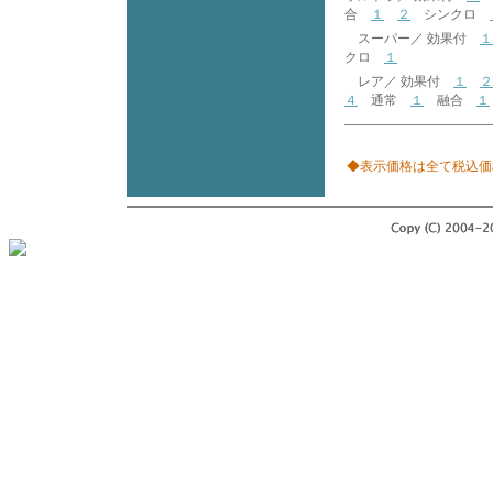
合
１
２
シンクロ
スーパー／ 効果付
１
クロ
１
レア／ 効果付
１
２
４
通常
１
融合
１
◆表示価格は全て税込価