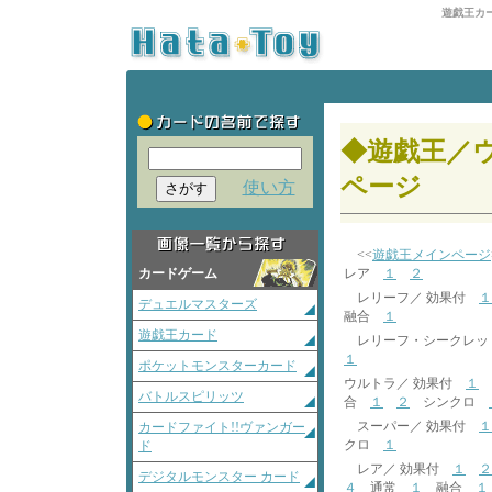
遊戯王カ
◆遊戯王／
ページ
使い方
<<
遊戯王メインページ
カードゲーム
レア
１
２
レリーフ／ 効果付
１
デュエルマスターズ
融合
１
遊戯王カード
レリーフ・シークレッ
１
ポケットモンスターカード
ウルトラ／ 効果付
１
バトルスピリッツ
合
１
２
シンクロ
スーパー／ 効果付
１
カードファイト!!ヴァンガー
クロ
１
ド
レア／ 効果付
１
２
デジタルモンスター カード
４
通常
１
融合
１