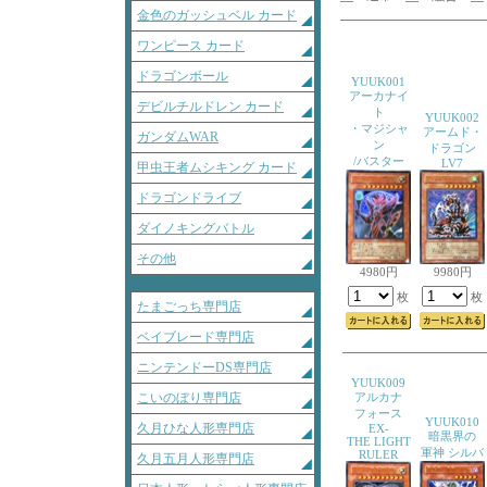
金色のガッシュベル カード
ワンピース カード
ドラゴンボール
YUUK001
アーカナイ
デビルチルドレン カード
ト
YUUK002
・マジシャ
アームド・
ガンダムWAR
ン
ドラゴン
/バスター
LV7
甲虫王者ムシキング カード
ドラゴンドライブ
ダイノキングバトル
その他
4980円
9980円
枚
枚
たまごっち専門店
ベイブレード専門店
ニンテンドーDS専門店
YUUK009
こいのぼり専門店
アルカナ
フォース
YUUK010
久月ひな人形専門店
EX-
暗黒界の
THE LIGHT
軍神 シルバ
RULER
久月五月人形専門店