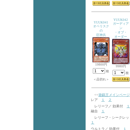
YUUK042
YUUK041
ガーディア
オベリスク
ン
の
・オブ・
巨神兵
オーダー
19800円
9980円
枚
枚
＜品切れ＞
<<
遊戯王メインページ
レア
１
２
レリーフ／ 効果付
１
融合
１
レリーフ・シークレッ
１
ウルトラ／ 効果付
１