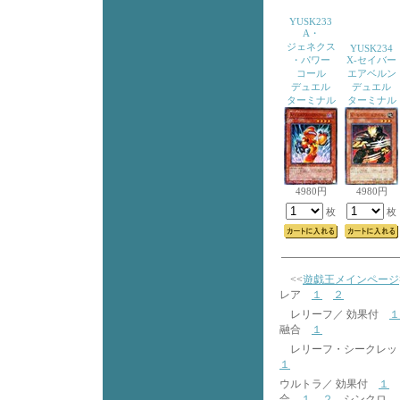
YUSK233
A・
ジェネクス
YUSK234
・パワー
X-セイバー
コール
エアベルン
デュエル
デュエル
ターミナル
ターミナル
4980円
4980円
枚
枚
<<
遊戯王メインページ
レア
１
２
レリーフ／ 効果付
１
融合
１
レリーフ・シークレッ
１
ウルトラ／ 効果付
１
合
１
２
シンクロ