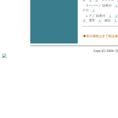
スーパー／ 効果付
１
クロ
１
レア／ 効果付
１
２
４
通常
１
融合
１
◆表示価格は全て税込価