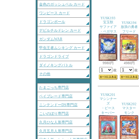
金色のガッシュベル カード
ワンピース カード
YUSK193
ドラゴンボール
宝玉獣
YUSK194
サファイア
放浪の勇者
デビルチルドレン カード
・ペガサス
フリード
ガンダムWAR
甲虫王者ムシキング カード
ドラゴンドライブ
9980円
4980円
ダイノキングバトル
枚
枚
その他
たまごっち専門店
YUSK201
ベイブレード専門店
マシンナー
ズ
YUSK202
ニンテンドーDS専門店
・ピース
マスター
キーパー
モンク
こいのぼり専門店
久月ひな人形専門店
久月五月人形専門店