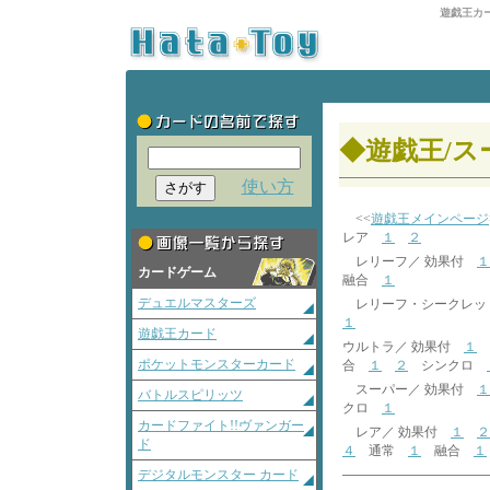
遊戯王カ
◆遊戯王/ス
使い方
<<
遊戯王メインページ
レア
１
２
レリーフ／ 効果付
１
カードゲーム
融合
１
デュエルマスターズ
レリーフ・シークレッ
１
遊戯王カード
ウルトラ／ 効果付
１
ポケットモンスターカード
合
１
２
シンクロ
スーパー／ 効果付
１
バトルスピリッツ
クロ
１
カードファイト!!ヴァンガー
レア／ 効果付
１
２
ド
４
通常
１
融合
１
デジタルモンスター カード