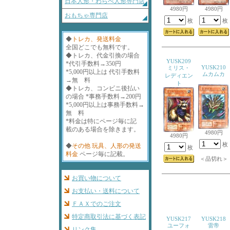
日本人形・わらべ人形専門店
4980円
4980円
おもちゃ専門店
枚
枚
◆
トレカ、発送料金
全国どこでも無料です。
◆トレカ、代金引換の場合
YUSK209
*代引手数料→350円
YUSK210
ミリス・
*5,000円以上は 代引手数料
ムカムカ
レディエン
→無 料
ト
◆トレカ、コンビニ後払い
の場合 *事務手数料→200円
*5,000円以上は事務手数料→
無 料
*料金は特にページ毎に記
載のある場合を除きます。
4980円
4980円
枚
◆
その他 玩具、人形の発送
枚
料金
ページ毎に記載。
＜品切れ＞
お買い物について
お支払い・送料について
ＦＡＸでのご注文
特定商取引法に基づく表記
YUSK217
YUSK218
ユーフォ
雷帝
リンク集