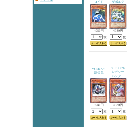
ロイド
ザボルグ
4980円
4980円
枚
枚
YUSK226
YUSK225
レガシー
龍骨鬼
ハンター
9980円
4980円
枚
枚