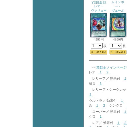
レインボ
YURM185
レア・
ー・
ヴァリュー
ヴェール
4980円
4980円
枚
枚
<<
遊戯王メインページ
レア
１
２
レリーフ／ 効果付
１
融合
１
レリーフ・シークレッ
１
ウルトラ／ 効果付
１
合
１
２
シンクロ
スーパー／ 効果付
１
クロ
１
レア／ 効果付
１
２