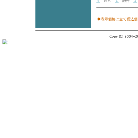
４
通常
１
融合
１
◆表示価格は全て税込価