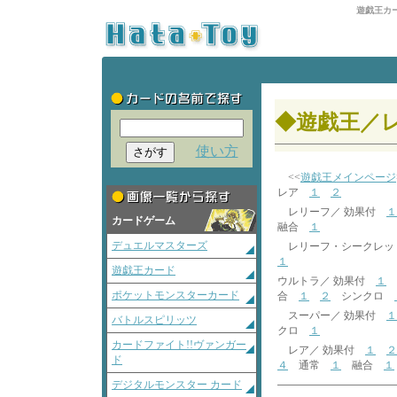
遊戯王カ
◆遊戯王／
使い方
<<
遊戯王メインページ
レア
１
２
レリーフ／ 効果付
１
カードゲーム
融合
１
デュエルマスターズ
レリーフ・シークレッ
１
遊戯王カード
ウルトラ／ 効果付
１
ポケットモンスターカード
合
１
２
シンクロ
スーパー／ 効果付
１
バトルスピリッツ
クロ
１
カードファイト!!ヴァンガー
レア／ 効果付
１
２
ド
４
通常
１
融合
１
デジタルモンスター カード