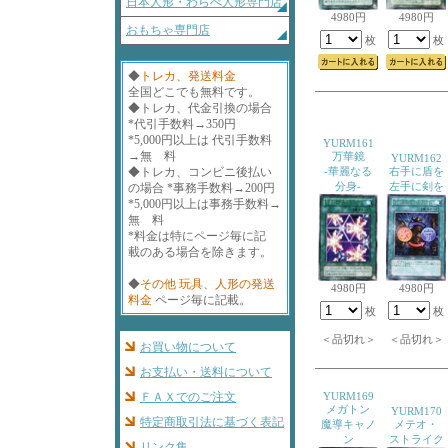
日本人形・わらべ人形専門店
4980円
4980円
おもちゃ専門店
枚
枚
◆
トレカ、発送料金
全国どこでも無料です。
◆トレカ、代金引換の場合
*代引手数料→350円
*5,000円以上は 代引手数料
YURM161
→無 料
万華鏡
YURM162
◆トレカ、コンビニ後払い
-華麗なる
右手に盾を
分身-
左手に剣を
の場合 *事務手数料→200円
*5,000円以上は事務手数料→
無 料
*料金は特にページ毎に記
載のある場合を除きます。
◆
その他 玩具、人形の発送
4980円
4980円
料金
ページ毎に記載。
枚
枚
＜品切れ＞
＜品切れ＞
お買い物について
お支払い・送料について
ＦＡＸでのご注文
YURM169
メガトン
YURM170
特定商取引法に基づく表記
魔導キャノ
メテオ・
ン
ストライク
リンク集