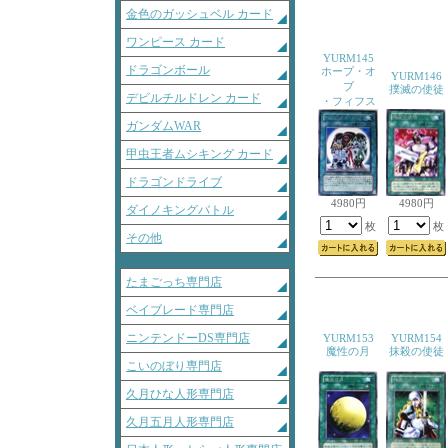
金色のガッシュベル カード
ワンピース カード
YURM145
ドラゴンボール
ホープ・オ
YURM146
ブ
撲滅の使徒
デビルチルドレン カード
・フィフス
ガンダムWAR
甲虫王者ムシキング カード
ドラゴンドライブ
4980円
4980円
ダイノキングバトル
枚
枚
その他
たまごっち専門店
ベイブレード専門店
ニンテンドーDS専門店
YURM153
YURM154
魔性の月
抹殺の使徒
こいのぼり専門店
久月ひな人形専門店
久月五月人形専門店