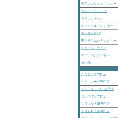
金色のガッシュベル カー
ワンピース カード
ドラゴンボール
デビルチルドレン カード
ガンダムWAR
甲虫王者ムシキング カー
ドラゴンドライブ
ダイノキングバトル
その他
たまごっち専門店
ベイブレード専門店
ニンテンドーDS専門店
こいのぼり専門店
久月ひな人形専門店
久月五月人形専門店