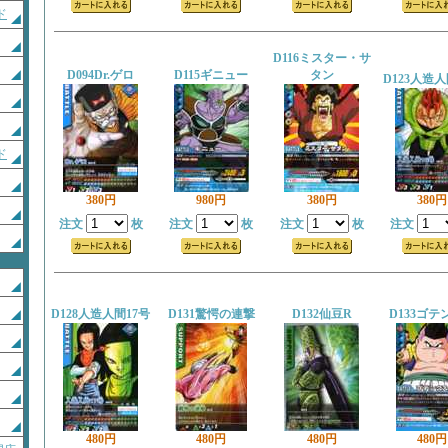
ド
D116ミスター・サ
D094Dr.ゲロ
D115ギニュー
タン
D123人造人
ド
380円
980円
380円
380円
注文
枚
注文
枚
注文
枚
注文
D128人造人間17号
D131驚愕の連撃
D132仙豆R
D133ゴテ
480円
480円
480円
480円