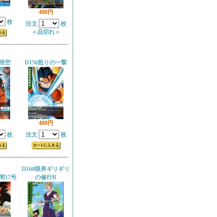
480円
枚
注文
枚
＜品切れ＞
 悟空
D156怒りの一撃
480円
枚
注文
枚
D160限界ギリギリ
間17号
の修行R