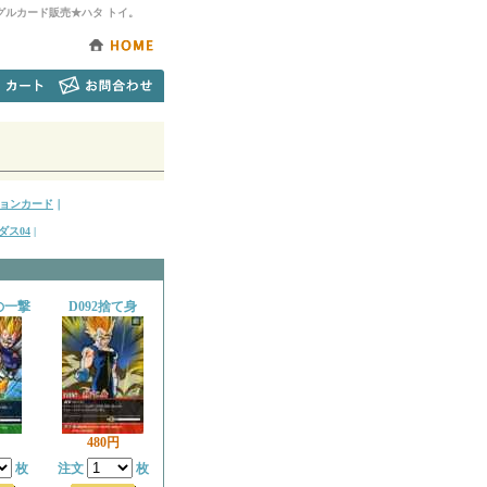
グルカード販売★ハタ トイ。
ョンカード
｜
ダス04
|
の一撃
D092捨て身
480円
枚
注文
枚