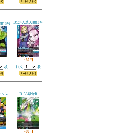
D124人造人間18号
間16号
480円
枚
注文
枚
ンクス
D133融合R
480円