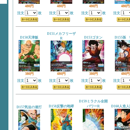
480円
480円
480円
480円
注文
枚
注文
枚
注文
枚
注文
D151メカフリーザ
D150天津飯
D153ゴタン
D155孫
R
380円
480円
380円
480円
注文
枚
注文
枚
注文
枚
注文
D159ミラクル全開
D158反撃の咆哮
パワーR
D160人造人
D157気迫の連打