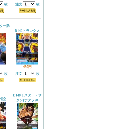
枚
注文
枚
ンター防
D142トランクス
480円
枚
注文
枚
D149ミスター・サ
 悟空
タン(ポタラ)R