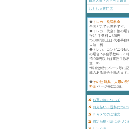
日本人形・わらべ人形専
おもちゃ専門店
◆
トレカ、発送料金
全国どこでも無料です。
◆トレカ、代金引換の場
*代引手数料→350円
*5,000円以上は 代引手数
→無 料
◆トレカ、コンビニ後払
の場合 *事務手数料→200
*5,000円以上は事務手数
無 料
*料金は特にページ毎に
載のある場合を除きます
◆
その他 玩具、人形の発
料金
ページ毎に記載。
お買い物について
お支払い・送料につい
ＦＡＸでのご注文
特定商取引法に基づく
リンク集