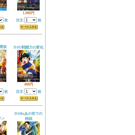
1,980円
枚
注文
枚
の開放
D165戦闘力の変化
480円
枚
注文
枚
D168aあの世での
タン
特訓