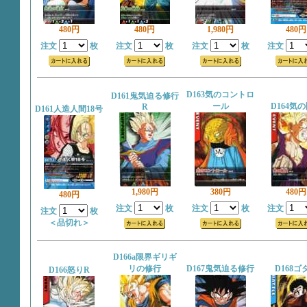
480円
480円
1,980円
480円
注文
枚
注文
枚
注文
枚
注文
D163気のコントロ
D161鬼気迫る修行
ール
D164気
R
D161人造人間18号
1,980円
380円
480円
480円
注文
枚
注文
枚
注文
注文
枚
＜品切れ＞
D166a限界ギリギ
リの修行
D167鬼気迫る修行
D168ゴ
D166怒りR