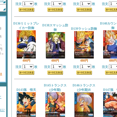
門店
注文
枚
注文
枚
注文
枚
注文
D136リミットブレ
D140カウ
D138スマッシュ防
イカー防御
御
合
D139ラッシュ防御
御
料
い
円
料→
480円
480円
480円
480円
記
。
注文
枚
注文
枚
注文
枚
注文
送
D145トランクス
D146トランクス
D143孫 悟天
(少年期)
(少年期)R
D147孫
て
表記